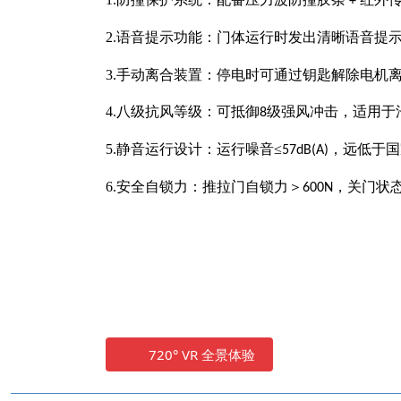
+
2.语音提示功能：门体运行时发出清晰语音提示
3.手动离合装置：停电时可通过钥匙解除电机
4.八级抗风等级：可抵御
级强风冲击，适用于
8
5.静音运行设计：运行噪音≤
，远低于国
57dB(A)
6.安全自锁力：推拉门自锁力＞
，关门状
600N
720° VR 全景体验