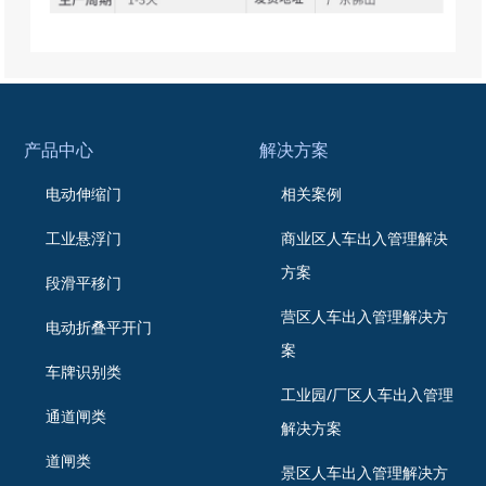
可用手动离合钥匙打开离合装置，人工推动门体运
行；
12、可搭配智能设备：①门禁（指纹密码、指纹门
禁、密码刷卡 ） ②车牌识别 ③人脸识别 ④蓝牙
识别 ⑤手机APP等；
产品中心
解决方案
13、门体离地130mm，门体顶部底部可加防爬锯
电动伸缩门
相关案例
齿，防水等级：IP53，门排重量：约19KG/米 ，立
柱重量：约30KG/米。
工业悬浮门
商业区人车出入管理解决
方案
段滑平移门
营区人车出入管理解决方
电动折叠平开门
案
车牌识别类
工业园/厂区人车出入管理
通道闸类
解决方案
道闸类
景区人车出入管理解决方