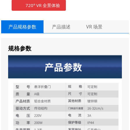
720° VR 全景体验
5、门体折叠开合，开门同时折叠，运行行程小，运
行占地少；
6、门体电机配有遇阻停止或遇阻返回功能，如果不
产品规格参数
产品描述
VR 场景
小心碰到障碍物，小功率电机对门体和被撞的人或物
件冲击力相对较小；
规格参数
7、开关限位：采用了电子学习限位，学习更简单、
方便；
8、保密性能：采用滚码遥控器，无重码，防盗码，
具有良好的保密性能，安全可靠；
9、单双臂可调节模式：可以实现单扇门开、关功
能，也可以实现两扇门同时开，关门功能；
10、烤漆工艺：选用荷兰阿克诺贝尔静电粉末喷
涂；
11、门体电机上配有手动离合，当停电或检修时，